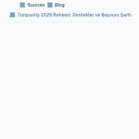
Sources
Blog
Turquality 2026 Rehberi: Destekler ve Başvuru Şartları
Subject:
Turquality 2026 Rehberi: Destekler ve 
Başvuru Şartları
Reading Time:
10 Min
Date:
Feb 18, 2026
BLOG