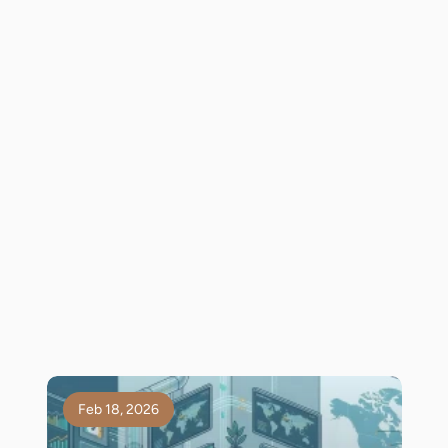
rekabetçi, sürdürülebilir 
ve kalıcı tedarikçiler oluşturmak için
iletişime 
geçebilirsiniz
Feb 18, 2026