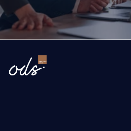
company. Let’s evaluate the opportunities ahead
company and the growth roadmap together.
Ready to Transform Your Business?
Newsletter
Send
Our services
Investment, Grant and Incentive Consultancy