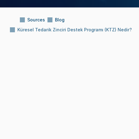
Sources
Blog
Küresel Tedarik Zinciri Destek Programı (KTZ) Nedir?
Subject:
Küresel Tedarik Zinciri Destek 
Programı (KTZ) Nedir?
Reading Time:
10 Min
Date:
Jan 2, 2026