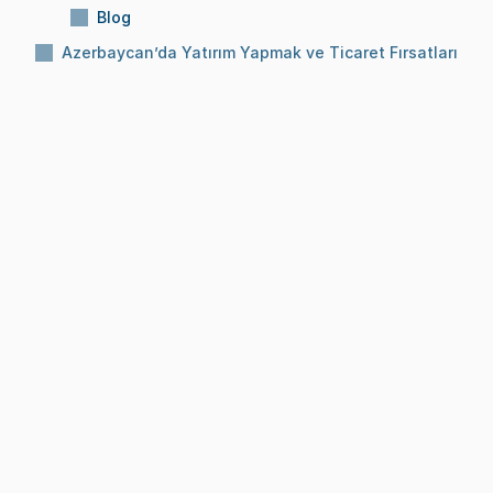
Blog
Azerbaycan’da Yatırım Yapmak ve Ticaret Fırsatları
Konu:
Azerbaycan’da Yatırım Yapmak ve 
Ticaret Fırsatları
Okuma Süresi:
10 Dk
Tarih:
8 Ara 2025
BLOG