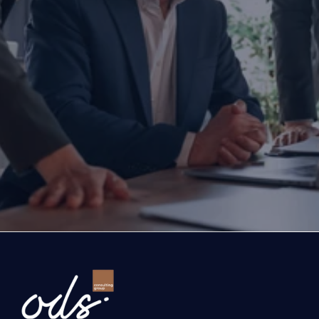
İşletmenizi dönüştürmeye haz
mısınız?
Yatırım yapmayı, büyümeyi ya da ihracatınızı ölç
düşünüyorsanız doğru zamanda, doğru iş ortağıyl
Bugün attığınız adım, şirketinizin geleceğini belir
Gelin, şirketinizin önündeki fırsatları ve büyüme yo
birlikte değerlendirelim.
İşletmenizi dönüştürelim