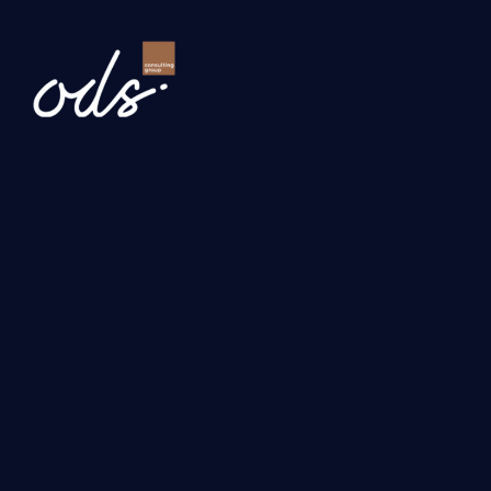
Newsletter
Gönder
Hizmetlerimiz
Yatırım, Hibe ve Teşvik Danışmanlığı
Uluslararası İş Geliştirme ve İhracat Danışmanlığı
Turquality ve Kurumsal Gelişim Danışmanlığı
Dijital Dönüşüm Danışmanlığı
Yapay Zeka Çözümleri
ODS
Anasayfa
Kaynaklar