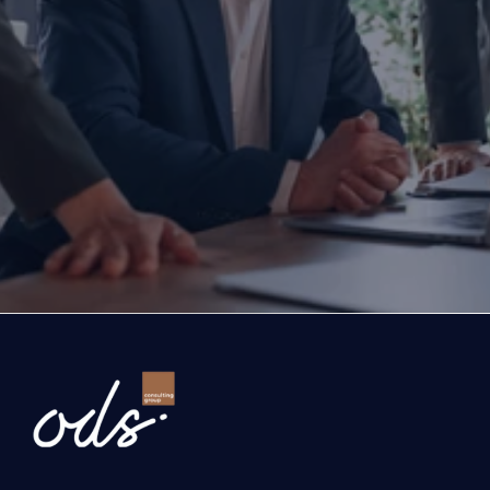
İşletmenizi dönüştürmeye haz
mısınız?
Yatırım yapmayı, büyümeyi ya da ihracatınızı ölç
düşünüyorsanız doğru zamanda, doğru iş ortağıyl
Bugün attığınız adım, şirketinizin geleceğini belir
Gelin, şirketinizin önündeki fırsatları ve büyüme yo
birlikte değerlendirelim.
İşletmenizi dönüştürelim