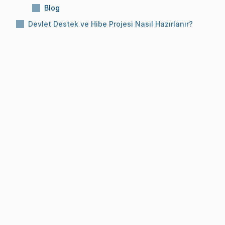
Blog
Devlet Destek ve Hibe Projesi Nasıl Hazırlanır?
Konu:
Devlet Destek ve Hibe Projesi Nasıl 
Hazırlanır?
Okuma Süresi:
10 Dk
Tarih:
8 Ara 2025
BLOG