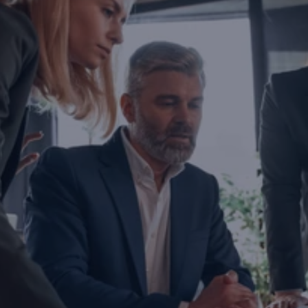
İşletmenizi dönüştürmeye haz
mısınız?
Yatırım yapmayı, büyümeyi ya da ihracatınızı ölç
düşünüyorsanız doğru zamanda, doğru iş ortağıyl
Bugün attığınız adım, şirketinizin geleceğini belir