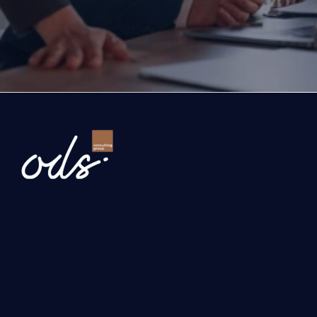
Gelin, şirketinizin önündeki fırsatları ve büyüme yo
birlikte değerlendirelim.
İşletmenizi dönüştürelim
Newsletter
Gönder
Hizmetlerimiz
Yatırım, Hibe ve Teşvik Danışmanlığı