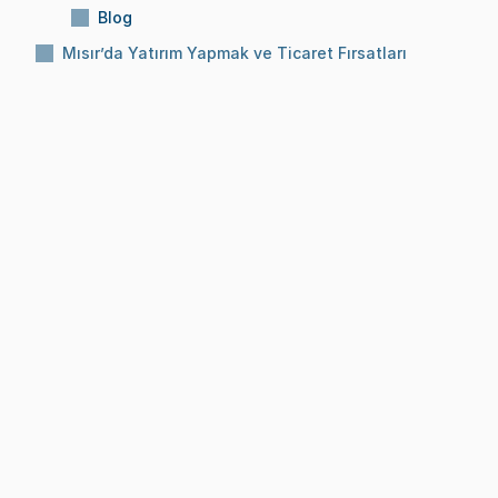
Blog
Mısır’da Yatırım Yapmak ve Ticaret Fırsatları
Konu:
Mısır’da Yatırım Yapmak ve Ticaret 
Fırsatları
Okuma Süresi:
10 Dk
Tarih:
8 Ara 2025
BLOG