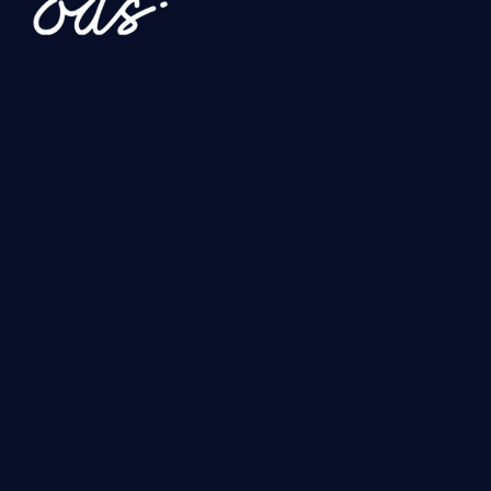
Newsletter
Gönder
Hizmetlerimiz
Yatırım, Hibe ve Teşvik Danışmanlığı
Uluslararası İş Geliştirme ve İhracat Danışmanlığı
Turquality ve Kurumsal Gelişim Danışmanlığı
Dijital Dönüşüm Danışmanlığı
Yapay Zeka Çözümleri
ODS
Anasayfa
Kaynaklar
Partnerlik
Kurumsal
Referanslar