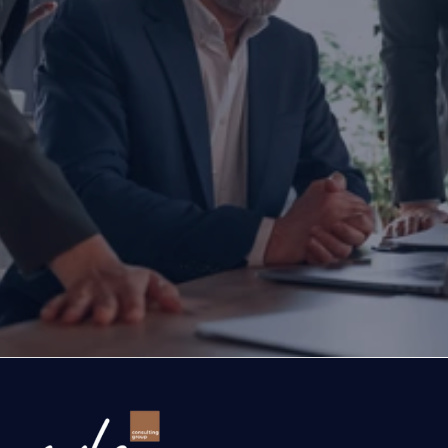
İşletmenizi dönüştürmeye haz
mısınız?
Yatırım yapmayı, büyümeyi ya da ihracatınızı ölç
düşünüyorsanız doğru zamanda, doğru iş ortağıyl
Bugün attığınız adım, şirketinizin geleceğini belir
Gelin, şirketinizin önündeki fırsatları ve büyüme yo
birlikte değerlendirelim.
İşletmenizi dönüştürelim