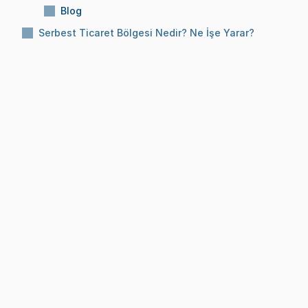
Blog
Serbest Ticaret Bölgesi Nedir? Ne İşe Yarar?
Konu:
Serbest Ticaret Bölgesi Nedir? Ne İşe 
Yarar?
Okuma Süresi:
10 Dk
Tarih:
13 Haz 2025
BLOG