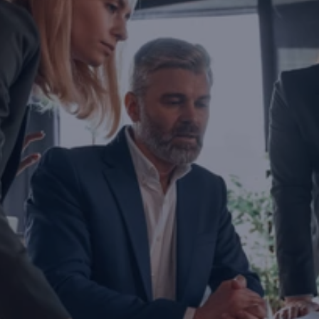
İşletmenizi dönüştürmeye haz
mısınız?
Yatırım yapmayı, büyümeyi ya da ihracatınızı ölç
düşünüyorsanız doğru zamanda, doğru iş ortağıyl
Bugün attığınız adım, şirketinizin geleceğini belir