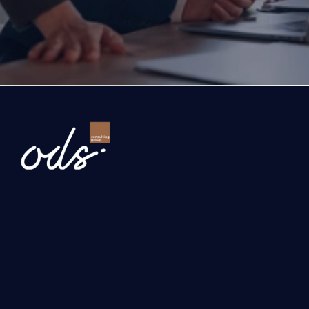
Gelin, şirketinizin önündeki fırsatları ve büyüme yo
birlikte değerlendirelim.
İşletmenizi dönüştürelim
Newsletter
Gönder
Hizmetlerimiz
Yatırım, Hibe ve Teşvik Danışmanlığı