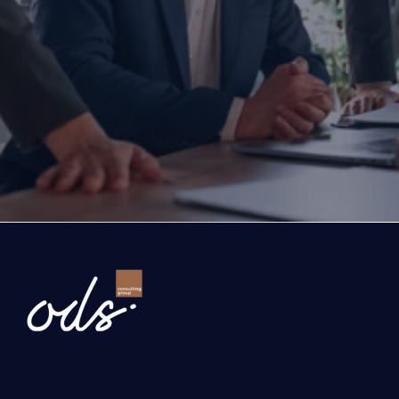
mısınız?
Yatırım yapmayı, büyümeyi ya da ihracatınızı ölç
düşünüyorsanız doğru zamanda, doğru iş ortağıyl
Bugün attığınız adım, şirketinizin geleceğini belir
Gelin, şirketinizin önündeki fırsatları ve büyüme yo
birlikte değerlendirelim.
İşletmenizi dönüştürelim