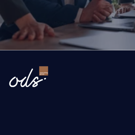
Bugün attığınız adım, şirketinizin geleceğini belir
Gelin, şirketinizin önündeki fırsatları ve büyüme yo
birlikte değerlendirelim.
İşletmenizi dönüştürelim
Newsletter
Gönder