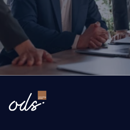
mısınız?
Yatırım yapmayı, büyümeyi ya da ihracatınızı ölç
düşünüyorsanız doğru zamanda, doğru iş ortağıyl
Bugün attığınız adım, şirketinizin geleceğini belir
Gelin, şirketinizin önündeki fırsatları ve büyüme yo
birlikte değerlendirelim.
İşletmenizi dönüştürelim