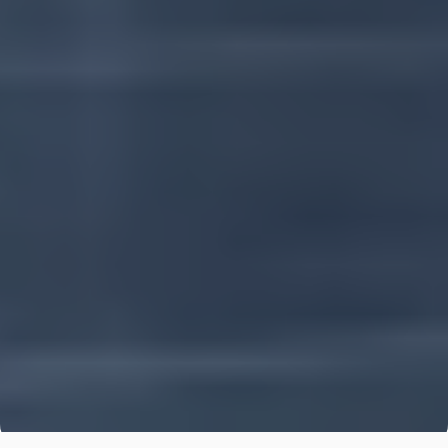
TÜBİTAK
Hibe
ve
Ar-Ge
Destek
Danışmanlığı
Yatırımlarınızı güçlendirelim