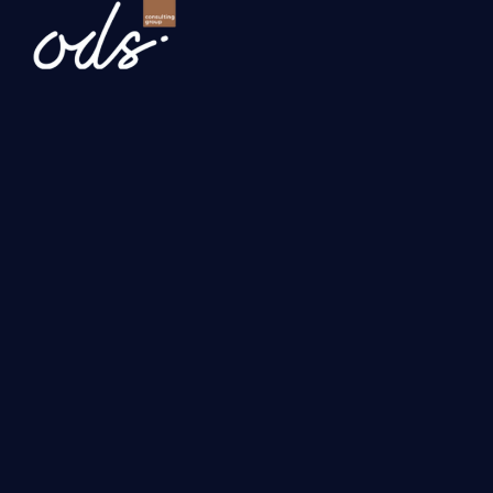
Newsletter
Gönder
Hizmetlerimiz
Yatırım, Hibe ve Teşvik Danışmanlığı
Uluslararası İş Geliştirme ve İhracat Danışmanlığı
Turquality ve Kurumsal Gelişim Danışmanlığı
Dijital Dönüşüm Danışmanlığı
Yapay Zeka Çözümleri
ODS
Anasayfa
Kaynaklar
Partnerlik
Kurumsal