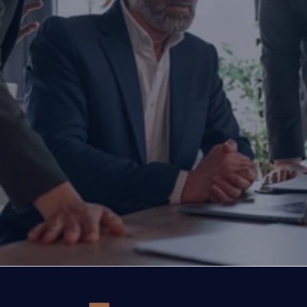
İşletmenizi dönüştürmeye haz
mısınız?
Yatırım yapmayı, büyümeyi ya da ihracatınızı ölç
düşünüyorsanız doğru zamanda, doğru iş ortağıyl
Bugün attığınız adım, şirketinizin geleceğini belir
Gelin, şirketinizin önündeki fırsatları ve büyüme yo
birlikte değerlendirelim.
İşletmenizi dönüştürelim