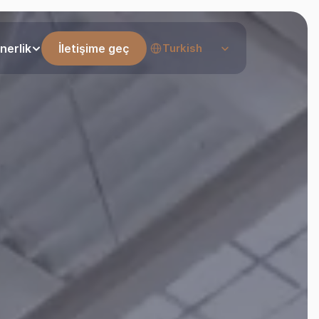
Select Language
nerlik
İletişime geç
Turkish